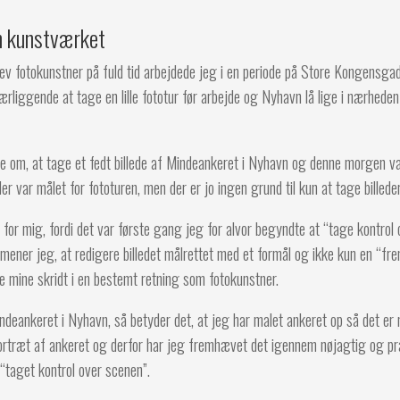
 kunstværket
lev fotokunstner på fuld tid arbejdede jeg i en periode på Store Kongensgad
ærliggende at tage en lille fototur før arbejde og Nyhavn lå lige i nærheden 
e om, at tage et fedt billede af Mindeankeret i Nyhavn og denne morgen va
r var målet for fototuren, men der er jo ingen grund til kun at tage billede
 for mig, fordi det var første gang jeg for alvor begyndte at “tage kontrol 
 mener jeg, at redigere billedet målrettet med et formål og ikke kun en “fr
 mine skridt i en bestemt retning som fotokunstner.
indeankeret i Nyhavn, så betyder det, at jeg har malet ankeret op så det er 
 portræt af ankeret og derfor har jeg fremhævet det igennem nøjagtig og p
 “taget kontrol over scenen”.