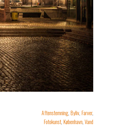
Aftenstemning
,
Byliv
,
Farver
,
Fotokunst
,
København
,
Vand