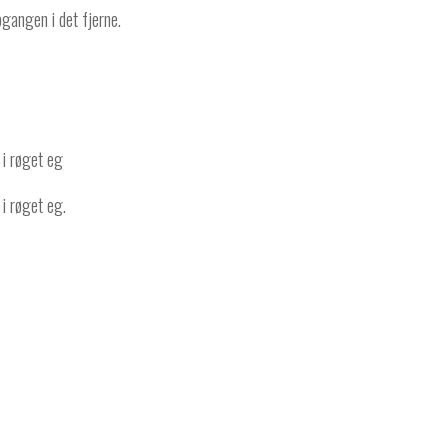
gangen i det fjerne.
i røget eg
 røget eg.