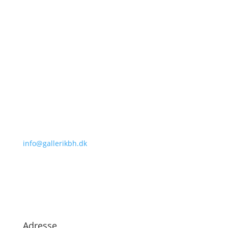
Kontakt os
Email
info@gallerikbh.dk
Telefon
2782 7255 (Karen)
2810 3336 (Jacob)
Adresse