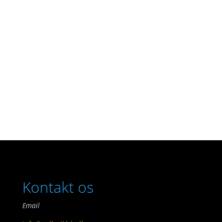
Cæsars gamle sang om det store stygge
Storkespringvand. Billedet er taget på en
meget regnvåd morgen, før byen vågner.
Amagertorv på en kold og særdeles våd
morgen. Størrelsen på...
Kontakt os
Email